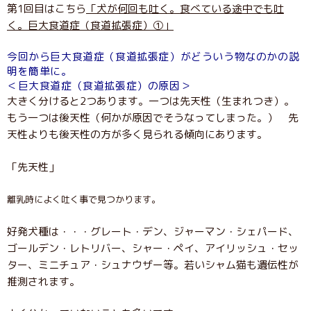
第1回目はこちら
「犬が何回も吐く。食べている途中でも吐
く。巨大食道症（食道拡張症）①」
今回から巨大食道症（食道拡張症）がどういう物なのかの説
明を簡単に。
＜巨大食道症（食道拡張症）の原因＞
大きく分けると2つあります。一つは先天性（生まれつき）。
もう一つは後天性（何かが原因でそうなってしまった。） 先
天性よりも後天性の方が多く見られる傾向にあります。
「先天性」
離乳時によく吐く事で見つかります。
好発犬種は・・・グレート・デン、ジャーマン・シェパード、
ゴールデン・レトリバー、シャー・ペイ、アイリッシュ・セッ
ター、ミニチュア・シュナウザー等。若いシャム猫も遺伝性が
推測されます。