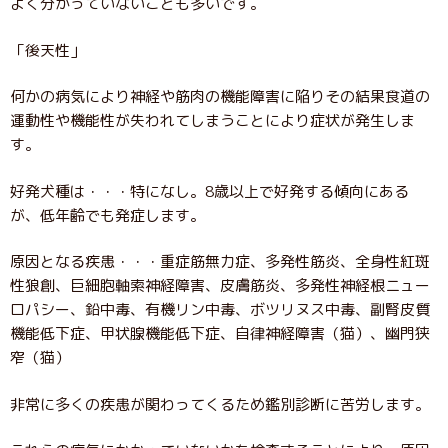
よく分かっていないことも多いです。
「後天性」
何かの病気により神経や筋肉の機能障害に陥りその結果食道の
運動性や機能性が失われてしまうことにより症状が発生しま
す。
好発犬種は・・・特になし。8歳以上で好発する傾向にある
が、低年齢でも発症します。
原因となる疾患・・・重症筋無力症、多発性筋炎、全身性紅斑
性狼創、巨細胞軸索神経障害、皮膚筋炎、多発性神経根ニュー
ロパシー、鉛中毒、有機リン中毒、ボツリヌス中毒、副腎皮質
機能低下症、甲状腺機能低下症、自律神経障害（猫）、幽門狭
窄（猫）
非常に多くの疾患が関わってくるため鑑別診断に苦労します。