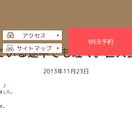
WEB予約
ている途中でも吐く。巨大
2013年11月23日
。」
ました。
す。
。