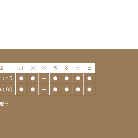
間
月
火
水
木
金
土
日
1：45
●
●
—
●
●
●
●
9：00
●
●
—
●
●
●
●
曜日