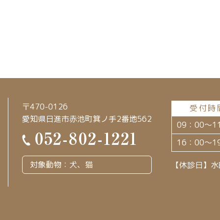
〒470-0126
受付時
愛知県日進市赤池町箕ノ手2番地562
09：00～1
16：00～1
対象動物：犬、猫
【休診日】水