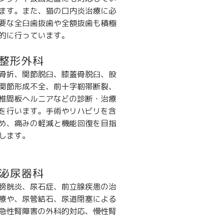
ます。また、猫の口内炎治療に必
要な全臼歯抜歯や全額抜歯も積極
的に行っています。
整形外科
骨折、関節脱臼、膝蓋骨脱臼、股
関節形成不全、前十字靭帯断裂、
椎間板ヘルニアなどの診断・治療
を行います。手術やリハビリを含
め、痛みの軽減と機能回復を目指
します。
泌尿器科
膀胱炎、尿石症、前立腺疾患の治
療や、尿管結石、尿道閉塞による
急性腎障害の外科的対応、慢性腎