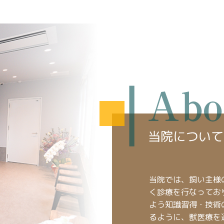
当院では、飼い主様
く診療を行なってお
よう知識習得・技術
るように、獣医療を