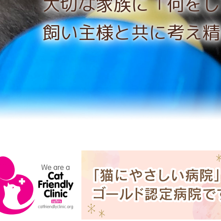
大切な家族に「何をし
膚科
犬の血管肉腫
飼い主様と共に考え精
児科
甲状腺腫瘍
ニア科
犬の骨肉腫
肺腫瘍
脂肪腫・脂肪肉腫
多発性骨髄腫・形質細胞腫瘍