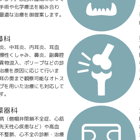
手術や化学療法を組み合わ
最適な治療を御提案します。
鼻科
炎、中耳炎、内耳炎、耳血
慢性くしゃみ、鼻炎、副鼻腔
異物混入、ポリープなどの診
治療を原因に応じて行いま
耳の奥まで観察可能なオトス
プを用いた治療にも対応して
す。
環器科
病（僧帽弁閉鎖不全症、心筋
先天性心疾患など）や高血
不整脈、心不全の診断・治療