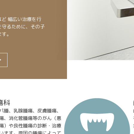
ど 幅広い治療を行
を守るために、その子
ます。
瘍科
パ腫、乳腺腫瘍、皮膚腫瘍、
瘍、消化管腫瘍等のがん（悪
瘍）や良性腫瘍の診断・治療
います。原因の腫瘍によって