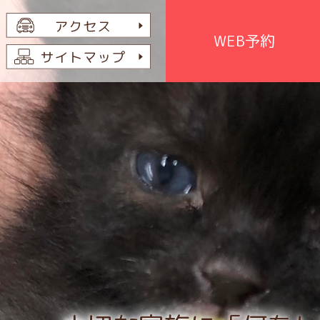
WEB予約
ッフ紹介
瘍科
乳腺腫瘍
の設備
歯科
犬・猫のリンパ種
の方へ
鼻科
犬・猫の肥満細胞腫
形外科
泌尿器・肛門に発生する悪性
腫瘍
環器科
犬の組織球増殖性疾患（犬の
尿器科
組織球肉腫）