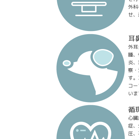
外科
せ、
耳
外耳
腫、
炎、
察・
す。
コー
いま
循
心臓
症、
圧、