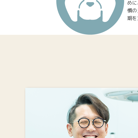
めに
慣の
期を