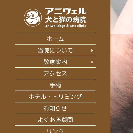
ホーム
当院について
スタ
診療案内
腫
当院
アクセス
初診
手術
耳
ホテル・トリミング
整
お知らせ
循
よくある質問
泌
リンク