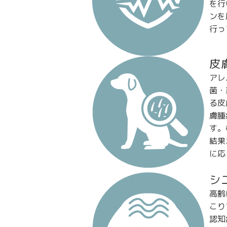
を行
ンを
行っ
皮
アレ
菌・
る皮
膚腫
す。
結果
に応
シ
高齢
こり
認知