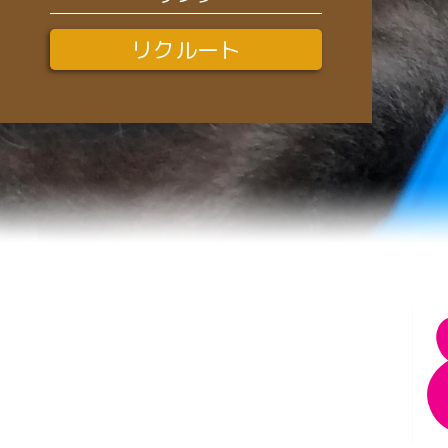
皮
リクルート
小
シ