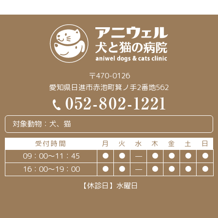
〒470-0126
愛知県日進市赤池町箕ノ手2番地562
対象動物：犬、猫
受付時間
月
火
水
木
金
土
日
09：00～11：45
●
●
—
●
●
●
●
16：00～19：00
●
●
—
●
●
●
●
【休診日】水曜日