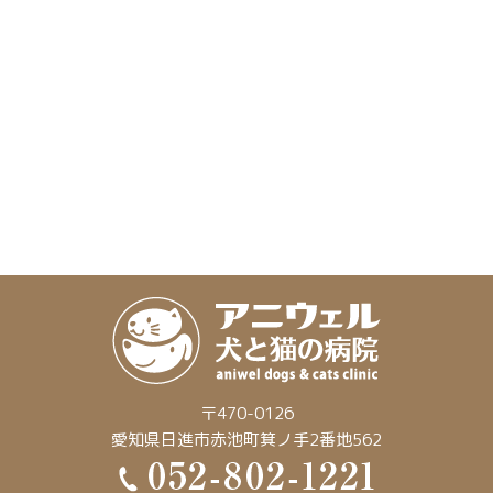
〒470-0126
愛知県日進市赤池町箕ノ手2番地562