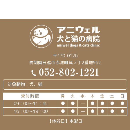
〒470-0126
愛知県日進市赤池町箕ノ手2番地562
対象動物：犬、猫
受付時間
月
火
水
木
金
土
日
09：00～11：45
●
●
—
●
●
●
●
16：00～19：00
●
●
—
●
●
●
●
【休診日】水曜日