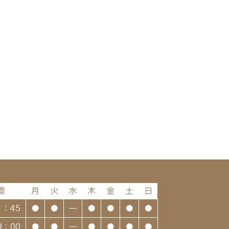
間
月
火
水
木
金
土
日
1：45
●
●
—
●
●
●
●
9：00
●
●
—
●
●
●
●