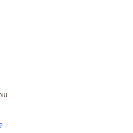
IU
？」