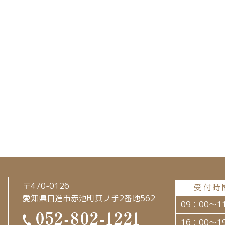
〒470-0126
受付時
愛知県日進市赤池町箕ノ手2番地562
09：00～1
16：00～1