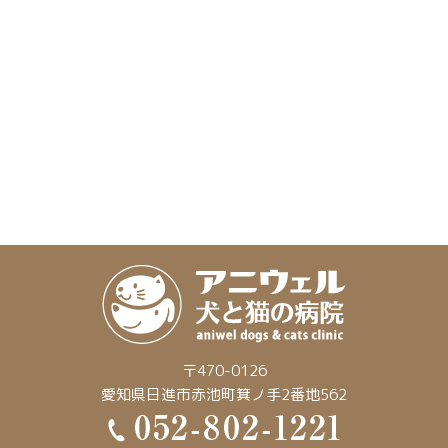
〒470-0126
愛知県日進市赤池町箕ノ手2番地562