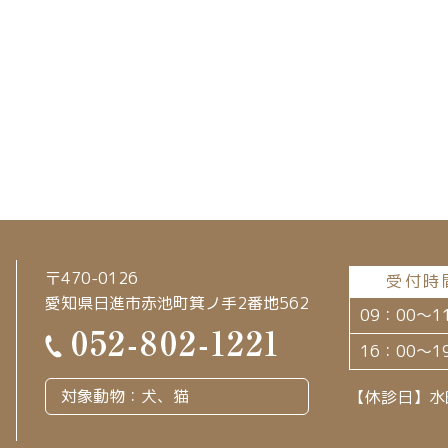
〒470-0126
受付時
愛知県日進市赤池町箕ノ手2番地562
09：00～1
16：00～1
対象動物：犬、猫
【休診日】水