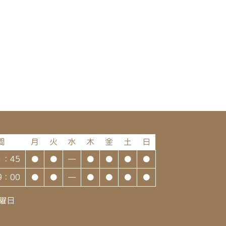
間
月
火
水
木
金
土
日
1：45
●
●
—
●
●
●
●
9：00
●
●
—
●
●
●
●
曜日