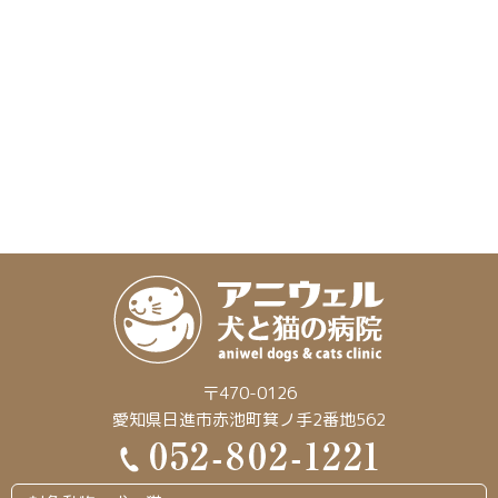
〒470-0126
愛知県日進市赤池町箕ノ手2番地562