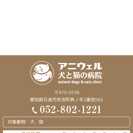
〒470-0126
愛知県日進市赤池町箕ノ手2番地562
対象動物：犬、猫