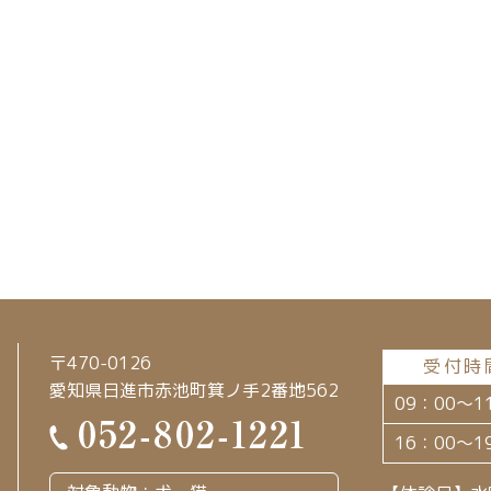
〒470-0126
受付時
愛知県日進市赤池町箕ノ手2番地562
09：00～1
16：00～1