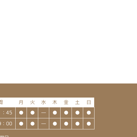
間
月
火
水
木
金
土
日
1：45
●
●
—
●
●
●
●
9：00
●
●
—
●
●
●
●