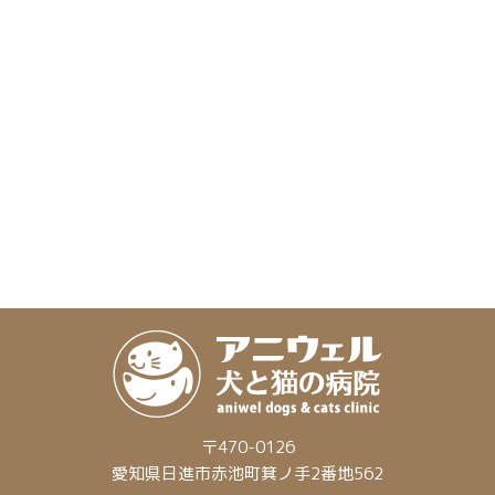
〒470-0126
愛知県日進市赤池町箕ノ手2番地562