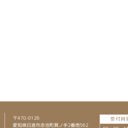
〒470-0126
受付時
愛知県日進市赤池町箕ノ手2番地562