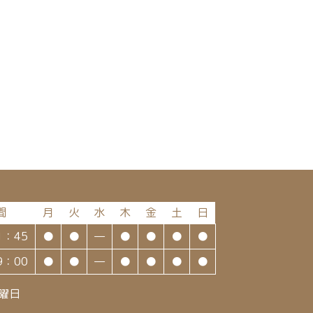
間
月
火
水
木
金
土
日
1：45
●
●
—
●
●
●
●
9：00
●
●
—
●
●
●
●
曜日