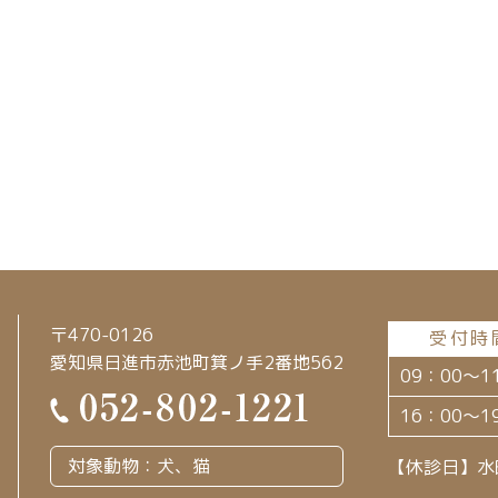
〒470-0126
受付時
愛知県日進市赤池町箕ノ手2番地562
09：00～1
16：00～1
対象動物：犬、猫
【休診日】水