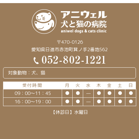
〒470-0126
愛知県日進市赤池町箕ノ手2番地562
対象動物：犬、猫
受付時間
月
火
水
木
金
土
日
09：00～11：45
●
●
—
●
●
●
●
16：00～19：00
●
●
—
●
●
●
●
【休診日】水曜日