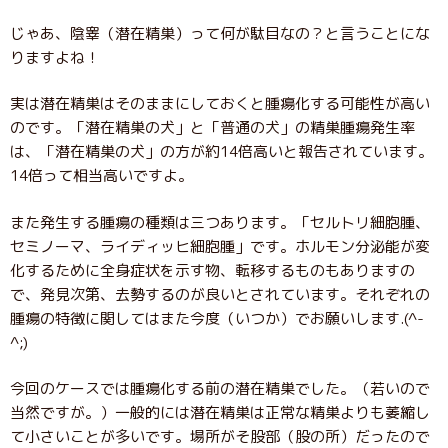
じゃあ、陰睾（潜在精巣）って何が駄目なの？と言うことにな
りますよね！
実は潜在精巣はそのままにしておくと腫瘍化する可能性が高い
のです。「潜在精巣の犬」と「普通の犬」の精巣腫瘍発生率
は、「潜在精巣の犬」の方が約14倍高いと報告されています。
14倍って相当高いですよ。
また発生する腫瘍の種類は三つあります。「セルトリ細胞腫、
セミノーマ、ライディッヒ細胞腫」です。ホルモン分泌能が変
化するために全身症状を示す物、転移するものもありますの
で、発見次第、去勢するのが良いとされています。それぞれの
腫瘍の特徴に関してはまた今度（いつか）でお願いします.(^-
^;)
今回のケースでは腫瘍化する前の潜在精巣でした。（若いので
当然ですが。）一般的には潜在精巣は正常な精巣よりも萎縮し
て小さいことが多いです。場所がそ股部（股の所）だったので