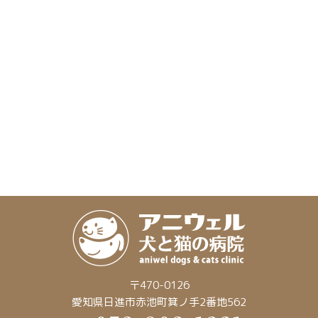
〒470-0126
愛知県日進市赤池町箕ノ手2番地562