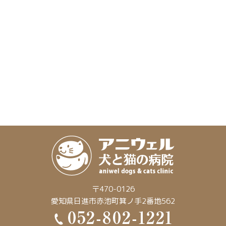
〒470-0126
愛知県日進市赤池町箕ノ手2番地562