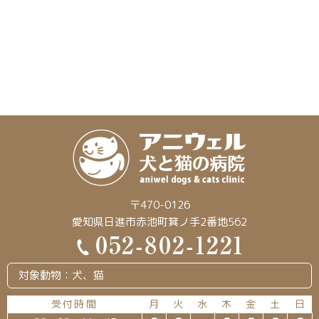
〒470-0126
愛知県日進市赤池町箕ノ手2番地562
対象動物：犬、猫
受付時間
月
火
水
木
金
土
日