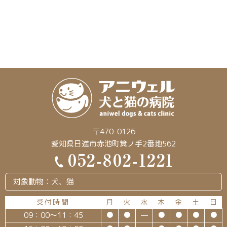
〒470-0126
愛知県日進市赤池町箕ノ手2番地562
対象動物：犬、猫
受付時間
月
火
水
木
金
土
日
09：00～11：45
●
●
—
●
●
●
●