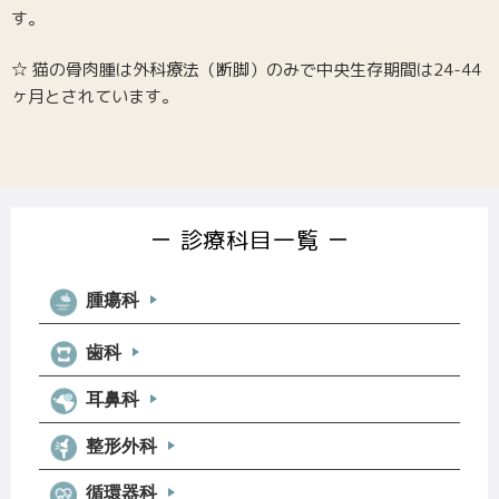
す。
☆ 猫の骨肉腫は外科療法（断脚）のみで中央生存期間は24-44
ヶ月とされています。
診療科目一覧
腫瘍科
乳腺腫瘍
歯科
犬・猫のリンパ腫
犬・猫の肥満細胞腫
耳鼻科
泌尿器・肛門に発生する悪性腫瘍
整形外科
犬の組織球増殖性疾患（犬の組織球肉腫）
犬の血管肉腫
循環器科