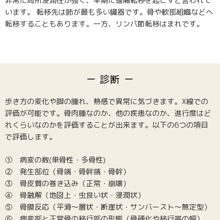
非常に局所浸潤性が強く、早期に遠隔転移を起こすと言われて
います。 転移先は肺が最も多い臓器です。骨や軟部組織などへ
転移することもあります。一方、リンパ節転移はまれです。
診断
歩き方の変化や脚の腫れ、熱感で異常に気づきます。X線での
評価が可能です。骨肉腫なのか、他の疾患なのか、進行度はど
れくらいなのかを評価することが出来ます。以下の6つの項目
で評価します。
① 病変の数(単骨性・多骨性)
② 発生部位（骨端・骨幹端・骨幹）
③ 骨皮質の巻き込み（正常・崩壊）
④ 骨融解（地図上・虫食い状・浸潤状）
⑤ 骨膜反応（平滑～層状・断崖状・サンバースト～無定型）
⑥ 病変部と正常骨の移行部の形態（骨硬化や移行帯の幅）