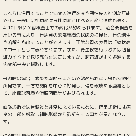
これらに注目することで病変の進行速度や悪性度の推測が可能
です。一般に悪性病変は良性病変と比べると変化速度が速く、
4-10日後にＸ線検査上での変化が認められます。 超音波検査を
用いる事により、骨周囲の軟部組織の状態の把握と、骨の増生
や溶解を描出することができます。正常な骨の表面は「線状高
エコー」として表わされます。また、骨生検を行う際には超音
波ガイド下で採取部位を決定しますが、超音波がよく透過する
病変部中央で採取します。
骨肉腫の場合、病変が関節をまたいで認められない事が特徴的
所見です。一方で関節を中心に好発し、骨を破壊する腫瘍とし
て、組織球肉腫や滑膜肉腫等があげられます。
画像診断では骨髄炎と非常に似ているために、確定診断には病
変の一部を採取し細胞形態から診断をする事が必要となりま
す。
骨肉腫は肺転移が多い疾患です。肺転移や骨転移の診断にはＸ