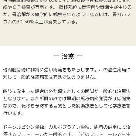
線やＣＴ検査が有用です。 転移部位に骨溶解や骨増生が生じる
が、骨溶解がＸ線学的に観察されるようになるには、骨カルシ
ウムの30-50％以上が消失している。
治療
骨肉腫は骨に非常に強い疼痛をもたらします。この癌性疼痛に
対して一般的な鎮痛薬は有効ではありません。
四肢に発生した場合は外科療法としての断脚が一般的な治療法
となります。また断脚のみでは早期の転移病変発現がほぼ確実
なので、転移を予防する目的とした補助療法として化学療法を
行います。
ドキソルビシン単独、カルボプラチン単独、両者の併用にて治
療するプロトコールが一般的です。（どのプロトコールでも生