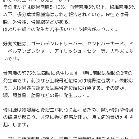
そのほかでは軟骨肉腫5-10％、血管肉腫5％以下、線維肉腫5％
以下、多分葉状骨腫瘍はまれと報告されている。良性では骨
腫、外骨腫、骨嚢胞などがある。
雌よりも雄での発生が若干多いという報告があります。
好発犬腫は、ゴールデンレトリーバー、セントバーナード、ド
ーベルマンピンシャー、アイリッシュ・セター等、大型犬に多
いです。
骨肉腫の約75％は四肢に発生します。特に前肢は後肢の2倍の
発生率です。前肢なら上腕骨近位端又は橈骨遠位端に。後肢な
ら、大腿骨遠位端または脛骨近位端に好発する。そのほか、
顎、頭蓋骨、肋骨などの骨に発生します。
骨肉腫は骨溶解と骨増生が同時に起こるため、微小骨折や骨膜
の破壊が起こり、非常に強い疼痛が伴い、時に病的骨折を引き
起こします。