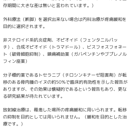
存期間に大きな差は無いと言われています。）
外科療法（断脚）を選択出来ない場合は内科治療が疼痛緩和を
目的に選択されます。
非ステロイド系抗炎症剤、オピオイド（フェンタニルパッ
チ）、合成オピオイド（トラマドール）、ビスフォスフォネー
ト（破骨細胞抑制）、鎮痛補助薬（ガバペンチンやブプレノル
フィン座薬）
分子標的薬であるトセラニブ（チロシンキナーゼ阻害剤）が転
移のある骨肉腫のイヌの約50％で臨床的有効性を示した報告が
ありますが、その効果は懐疑的であるという報告もあり、更な
る研究結果が待たれています。
放射線治療は、罹患した場所の疼痛緩和に用いられます。転移
の抑制を目的としては用いられません。（緩和を目的とした治
療です。）