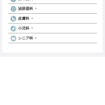
甲状腺腫瘍
犬の骨肉腫
泌尿器科
肺腫瘍
脂肪腫・脂肪肉種
皮膚科
多発性骨髄腫・形質細胞腫瘍
小児科
シニア科