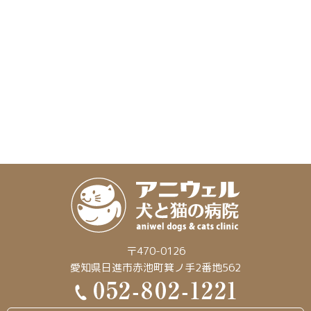
〒470-0126
愛知県日進市赤池町箕ノ手2番地562