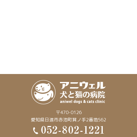
〒470-0126
愛知県日進市赤池町箕ノ手2番地562