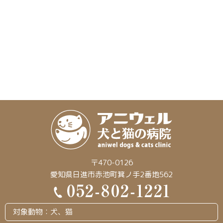
〒470-0126
愛知県日進市赤池町箕ノ手2番地562
対象動物：犬、猫