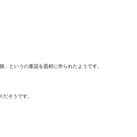
の猫」という
の
童謡を題材に作られたようです。
スだそうです。