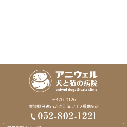
〒470-0126
愛知県日進市赤池町箕ノ手2番地562