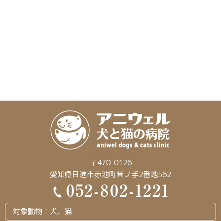
〒470-0126
愛知県日進市赤池町箕ノ手2番地562
対象動物：犬、猫