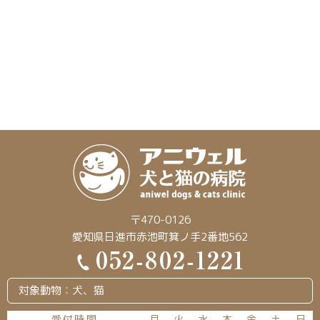
〒470-0126
愛知県日進市赤池町箕ノ手2番地562
対象動物：犬、猫
受付時間
月
火
水
木
金
土
日