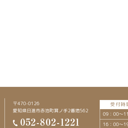
〒470-0126
受付時
愛知県日進市赤池町箕ノ手2番地562
09：00～1
16：00～1