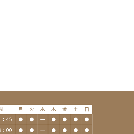
間
月
火
水
木
金
土
日
1：45
●
●
—
●
●
●
●
9：00
●
●
—
●
●
●
●